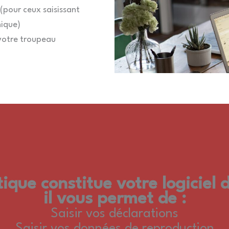
(pour ceux saisissant
nique)
 votre troupeau
que constitue votre logiciel 
il vous permet de :
Saisir vos déclarations
Saisir vos données de reproduction